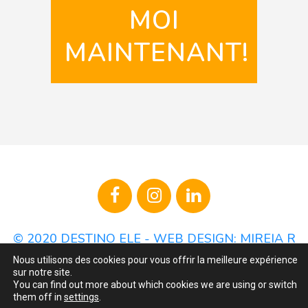
MOI
MAINTENANT!
© 2020 DESTINO ELE -
WEB DESIGN: MIREIA R
MARTÍNEZ
-
MENTIONS LÉGALES ET POLITIQUE DE
Nous utilisons des cookies pour vous offrir la meilleure expérience
COOKIES
-
TERMES ET CONDITIONS
sur notre site.
You can find out more about which cookies we are using or switch
them off in
settings
.