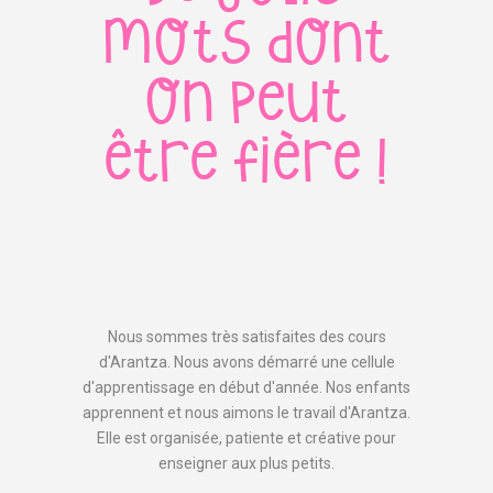
mots dont
on peut
être fière !
Nous sommes très satisfaites des cours
d'Arantza. Nous avons démarré une cellule
d'apprentissage en début d'année. Nos enfants
apprennent et nous aimons le travail d'Arantza.
Elle est organisée, patiente et créative pour
Avant de travailler avec Arantza, mes enfants
Mon fils de 12 ans prend des cours d’espagnol
Mon enfant a souhaité dès l'âge de 9 ans
enseigner aux plus petits.
prendre des cours d'espagnol car sa tante vient
ne connaissaient pas l'espagnol. Ils avaient
avec Arantza. Chaque mercredi il est très