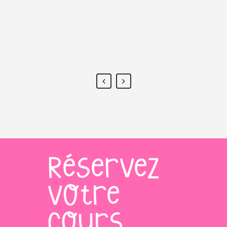
audios fournis par Arantza et aux cahiers
d'exercices. Cela a été une belle expérience
pour eux. Merci Arantza.
Programa en grupo - Sandra
Réservez
votre
cours