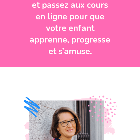
et passez aux cours
en ligne pour que
votre enfant
apprenne, progresse
et s’amuse.